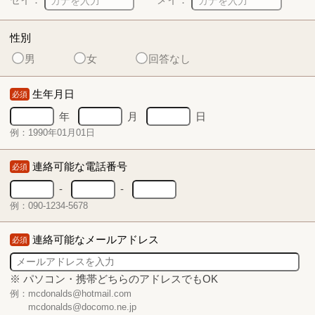
性別
男
女
回答なし
生年月日
必須
年
月
日
例：1990年01月01日
連絡可能な電話番号
必須
-
-
例：090-1234-5678
連絡可能なメールアドレス
必須
※ パソコン・携帯どちらのアドレスでもOK
例：mcdonalds@hotmail.com
mcdonalds@docomo.ne.jp