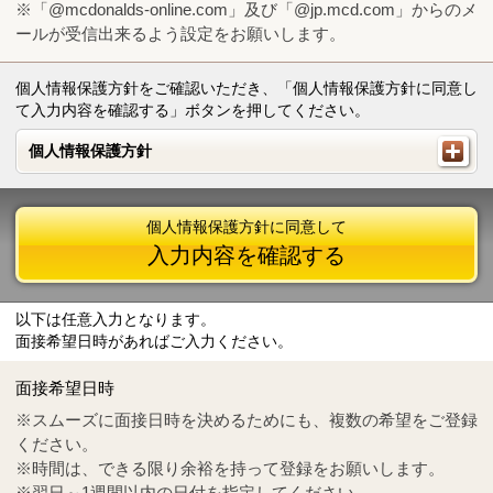
※「@mcdonalds-online.com」及び「@jp.mcd.com」からのメ
ールが受信出来るよう設定をお願いします。
個人情報保護方針をご確認いただき、「個人情報保護方針に同意し
て入力内容を確認する」ボタンを押してください。
個人情報保護方針
個人情報保護方針
個人情報保護方針に同意して
入力内容を確認する
以下は任意入力となります。
面接希望日時があればご入力ください。
Mail
crc@mcdonalds-online.com
面接希望日時
Tel
0570-55-0314
※スムーズに面接日時を決めるためにも、複数の希望をご登録
ください。
※時間は、できる限り余裕を持って登録をお願いします。
※翌日～1週間以内の日付を指定してください。