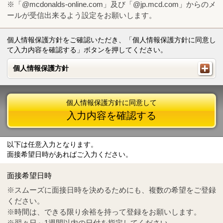
※「@mcdonalds-online.com」及び「@jp.mcd.com」からのメ
ールが受信出来るよう設定をお願いします。
個人情報保護方針をご確認いただき、「個人情報保護方針に同意し
て入力内容を確認する」ボタンを押してください。
個人情報保護方針
個人情報保護方針
個人情報保護方針に同意して
入力内容を確認する
以下は任意入力となります。
面接希望日時があればご入力ください。
Mail
crc@mcdonalds-online.com
面接希望日時
Tel
0570-55-0314
※スムーズに面接日時を決めるためにも、複数の希望をご登録
ください。
※時間は、できる限り余裕を持って登録をお願いします。
※翌々日～1週間以内の日付を指定してください。