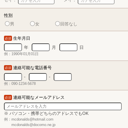
性別
男
女
回答なし
生年月日
必須
年
月
日
例：1990年01月01日
連絡可能な電話番号
必須
-
-
例：090-1234-5678
連絡可能なメールアドレス
必須
※ パソコン・携帯どちらのアドレスでもOK
例：mcdonalds@hotmail.com
mcdonalds@docomo.ne.jp