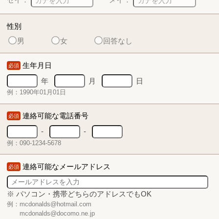
性別
男
女
回答なし
生年月日
必須
年
月
日
例：1990年01月01日
連絡可能な電話番号
必須
-
-
例：090-1234-5678
連絡可能なメールアドレス
必須
※ パソコン・携帯どちらのアドレスでもOK
例：mcdonalds@hotmail.com
mcdonalds@docomo.ne.jp