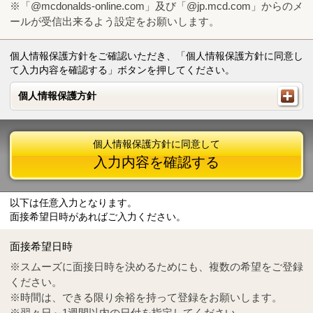
※「@mcdonalds-online.com」及び「@jp.mcd.com」からのメ
ールが受信出来るよう設定をお願いします。
個人情報保護方針をご確認いただき、「個人情報保護方針に同意し
て入力内容を確認する」ボタンを押してください。
個人情報保護方針
個人情報保護方針
個人情報保護方針に同意して
入力内容を確認する
以下は任意入力となります。
面接希望日時があればご入力ください。
Mail
crc@mcdonalds-online.com
面接希望日時
Tel
0570-55-0314
※スムーズに面接日時を決めるためにも、複数の希望をご登録
ください。
※時間は、できる限り余裕を持って登録をお願いします。
※翌々日～1週間以内の日付を指定してください。