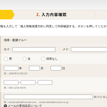
報を入力して「個人情報保護方針に同意して内容確認する」ボタンを押してくださ
清掃・配膳クルー
セイ:
メイ:
男
女
回答なし
年
月
日
例：1990年01月01日
-
-
例：090-1234-5678
※パソコ
例：mcdonalds@hotmail.com、 mcdonalds@docomo.ne.jp
メールの受信設定について