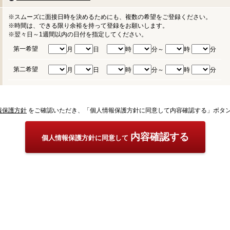
※スムーズに面接日時を決めるためにも、複数の希望をご登録ください。
※時間は、できる限り余裕を持って登録をお願いします。
※翌々日～1週間以内の日付を指定してください。
第一希望
月
日
時
分～
時
分
第二希望
月
日
時
分～
時
分
報保護方針
をご確認いただき、「個人情報保護方針に同意して内容確認する」ボタ
内容確認する
個人情報保護方針に同意して