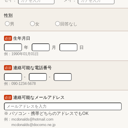
性別
男
女
回答なし
生年月日
必須
年
月
日
例：1990年01月01日
連絡可能な電話番号
必須
-
-
例：090-1234-5678
連絡可能なメールアドレス
必須
※ パソコン・携帯どちらのアドレスでもOK
例：mcdonalds@hotmail.com
mcdonalds@docomo.ne.jp