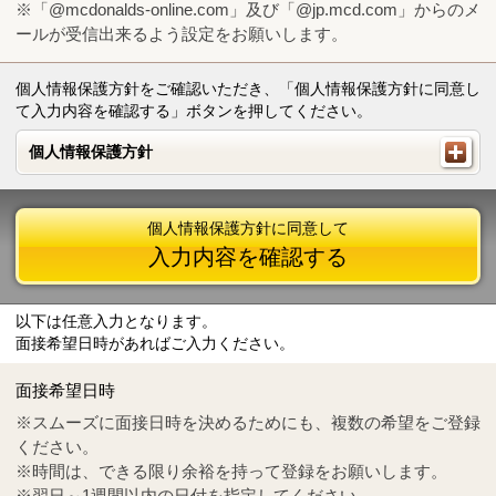
※「@mcdonalds-online.com」及び「@jp.mcd.com」からのメ
ールが受信出来るよう設定をお願いします。
個人情報保護方針をご確認いただき、「個人情報保護方針に同意し
て入力内容を確認する」ボタンを押してください。
個人情報保護方針
個人情報保護方針
個人情報保護方針に同意して
入力内容を確認する
以下は任意入力となります。
面接希望日時があればご入力ください。
Mail
crc@mcdonalds-online.com
面接希望日時
Tel
0570-55-0314
※スムーズに面接日時を決めるためにも、複数の希望をご登録
ください。
※時間は、できる限り余裕を持って登録をお願いします。
※翌日～1週間以内の日付を指定してください。