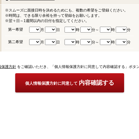
※スムーズに面接日時を決めるためにも、複数の希望をご登録ください。
※時間は、できる限り余裕を持って登録をお願いします。
※翌々日～1週間以内の日付を指定してください。
第一希望
月
日
時
分～
時
分
第二希望
月
日
時
分～
時
分
報保護方針
をご確認いただき、「個人情報保護方針に同意して内容確認する」ボタ
内容確認する
個人情報保護方針に同意して