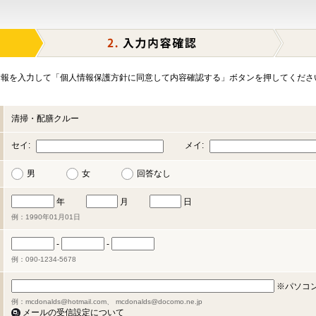
報を入力して「個人情報保護方針に同意して内容確認する」ボタンを押してくださ
清掃・配膳クルー
セイ:
メイ:
男
女
回答なし
年
月
日
例：1990年01月01日
-
-
例：090-1234-5678
※パソコ
例：mcdonalds@hotmail.com、 mcdonalds@docomo.ne.jp
メールの受信設定について