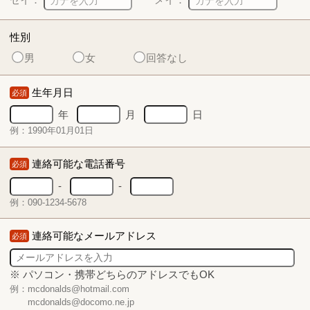
性別
男
女
回答なし
生年月日
必須
年
月
日
例：1990年01月01日
連絡可能な電話番号
必須
-
-
例：090-1234-5678
連絡可能なメールアドレス
必須
※ パソコン・携帯どちらのアドレスでもOK
例：mcdonalds@hotmail.com
mcdonalds@docomo.ne.jp