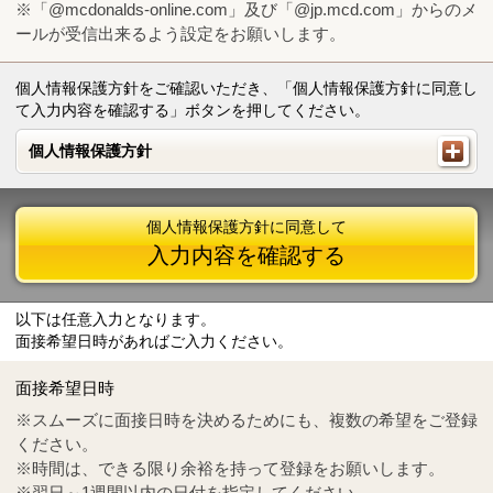
※「@mcdonalds-online.com」及び「@jp.mcd.com」からのメ
ールが受信出来るよう設定をお願いします。
個人情報保護方針をご確認いただき、「個人情報保護方針に同意し
て入力内容を確認する」ボタンを押してください。
個人情報保護方針
個人情報保護方針
個人情報保護方針に同意して
入力内容を確認する
以下は任意入力となります。
面接希望日時があればご入力ください。
Mail
crc@mcdonalds-online.com
面接希望日時
Tel
0570-55-0314
※スムーズに面接日時を決めるためにも、複数の希望をご登録
ください。
※時間は、できる限り余裕を持って登録をお願いします。
※翌日～1週間以内の日付を指定してください。