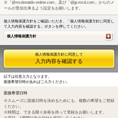
※「@mcdonalds-online.com」及び「@jp.mcd.com」からのメ
ールが受信出来るよう設定をお願いします。
個人情報保護方針をご確認いただき、「個人情報保護方針に同意し
て入力内容を確認する」ボタンを押してください。
個人情報保護方針
個人情報保護方針
個人情報保護方針に同意して
入力内容を確認する
以下は任意入力となります。
面接希望日時があればご入力ください。
Mail
crc@mcdonalds-online.com
面接希望日時
Tel
0570-55-0314
※スムーズに面接日時を決めるためにも、複数の希望をご登録
ください。
※時間は、できる限り余裕を持って登録をお願いします。
※翌日～1週間以内の日付を指定してください。