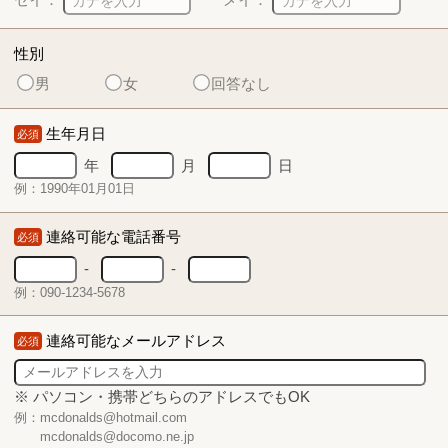
性別
男
女
回答なし
生年月日
必須
年
月
日
例：1990年01月01日
連絡可能な電話番号
必須
-
-
例：090-1234-5678
連絡可能なメールアドレス
必須
※ パソコン・携帯どちらのアドレスでもOK
例：mcdonalds@hotmail.com
mcdonalds@docomo.ne.jp