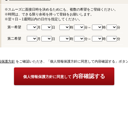
※スムーズに面接日時を決めるためにも、複数の希望をご登録ください。
※時間は、できる限り余裕を持って登録をお願いします。
※翌々日～1週間以内の日付を指定してください。
第一希望
月
日
時
分～
時
分
第二希望
月
日
時
分～
時
分
報保護方針
をご確認いただき、「個人情報保護方針に同意して内容確認する」ボタ
内容確認する
個人情報保護方針に同意して