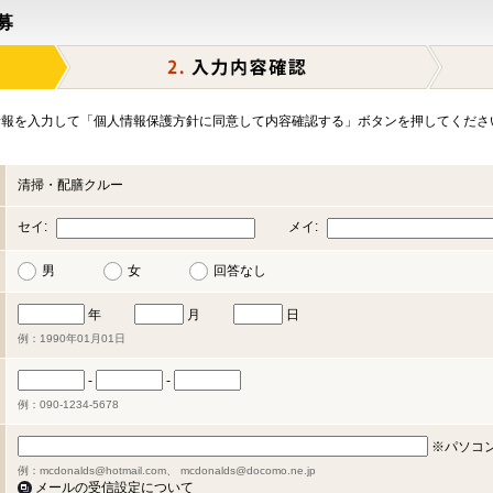
募
報を入力して「個人情報保護方針に同意して内容確認する」ボタンを押してくださ
清掃・配膳クルー
セイ:
メイ:
男
女
回答なし
年
月
日
例：1990年01月01日
-
-
例：090-1234-5678
※パソコ
例：mcdonalds@hotmail.com、 mcdonalds@docomo.ne.jp
メールの受信設定について