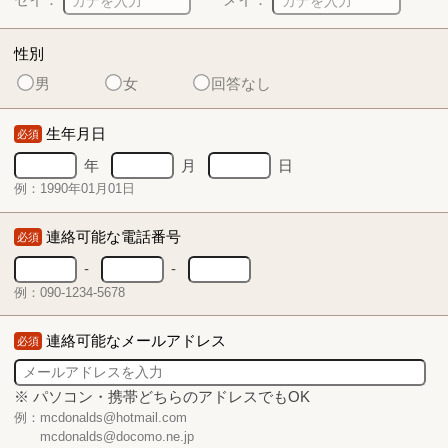
性別
男
女
回答なし
生年月日
必須
年
月
日
例：1990年01月01日
連絡可能な電話番号
必須
-
-
例：090-1234-5678
連絡可能なメールアドレス
必須
※ パソコン・携帯どちらのアドレスでもOK
例：mcdonalds@hotmail.com
mcdonalds@docomo.ne.jp