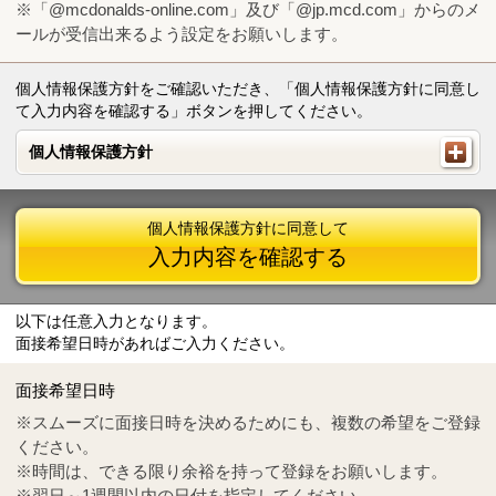
※「@mcdonalds-online.com」及び「@jp.mcd.com」からのメ
ールが受信出来るよう設定をお願いします。
個人情報保護方針をご確認いただき、「個人情報保護方針に同意し
て入力内容を確認する」ボタンを押してください。
個人情報保護方針
個人情報保護方針
個人情報保護方針に同意して
入力内容を確認する
以下は任意入力となります。
面接希望日時があればご入力ください。
Mail
crc@mcdonalds-online.com
面接希望日時
Tel
0570-55-0314
※スムーズに面接日時を決めるためにも、複数の希望をご登録
ください。
※時間は、できる限り余裕を持って登録をお願いします。
※翌日～1週間以内の日付を指定してください。