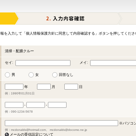
報を入力して「個人情報保護方針に同意して内容確認する」ボタンを押してくださ
清掃・配膳クルー
セイ:
メイ:
男
女
回答なし
年
月
日
例：1990年01月01日
-
-
例：090-1234-5678
※パソコ
例：mcdonalds@hotmail.com、 mcdonalds@docomo.ne.jp
メールの受信設定について