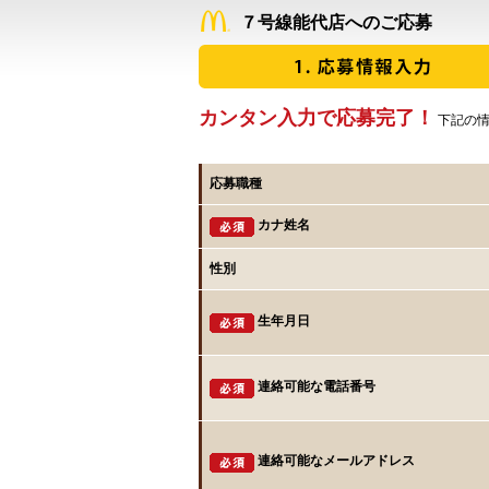
７号線能代店へのご応募
カンタン入力で応募完了！
下記の情
応募職種
カナ姓名
性別
生年月日
連絡可能な電話番号
連絡可能なメールアドレス