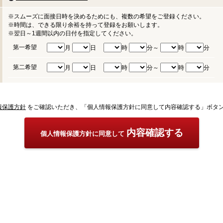
※スムーズに面接日時を決めるためにも、複数の希望をご登録ください。
※時間は、できる限り余裕を持って登録をお願いします。
※翌日～1週間以内の日付を指定してください。
第一希望
月
日
時
分～
時
分
第二希望
月
日
時
分～
時
分
報保護方針
をご確認いただき、「個人情報保護方針に同意して内容確認する」ボタ
内容確認する
個人情報保護方針に同意して