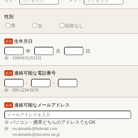
性別
男
女
回答なし
生年月日
必須
年
月
日
例：1990年01月01日
連絡可能な電話番号
必須
-
-
例：090-1234-5678
連絡可能なメールアドレス
必須
※ パソコン・携帯どちらのアドレスでもOK
例：mcdonalds@hotmail.com
mcdonalds@docomo.ne.jp