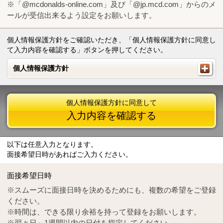
※「@mcdonalds-online.com」及び「@jp.mcd.com」からのメ
ールが受信出来るよう設定をお願いします。
個人情報保護方針をご確認いただき、「個人情報保護方針に同意し
て入力内容を確認する」ボタンを押してください。
個人情報保護方針
個人情報保護方針
個人情報保護方針に同意して
入力内容を確認する
以下は任意入力となります。
面接希望日時があればご入力ください。
Mail
crc@mcdonalds-online.com
面接希望日時
Tel
0570-55-0314
※スムーズに面接日時を決めるためにも、複数の希望をご登録
ください。
※時間は、できる限り余裕を持って登録をお願いします。
※翌々日～1週間以内の日付を指定してください。