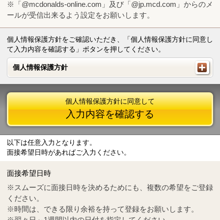
※「@mcdonalds-online.com」及び「@jp.mcd.com」からのメ
ールが受信出来るよう設定をお願いします。
個人情報保護方針をご確認いただき、「個人情報保護方針に同意し
て入力内容を確認する」ボタンを押してください。
個人情報保護方針
個人情報保護方針
個人情報保護方針に同意して
入力内容を確認する
以下は任意入力となります。
面接希望日時があればご入力ください。
Mail
crc@mcdonalds-online.com
面接希望日時
Tel
0570-55-0314
※スムーズに面接日時を決めるためにも、複数の希望をご登録
ください。
※時間は、できる限り余裕を持って登録をお願いします。
※翌々日～1週間以内の日付を指定してください。