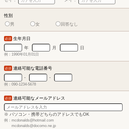
性別
男
女
回答なし
生年月日
必須
年
月
日
例：1990年01月01日
連絡可能な電話番号
必須
-
-
例：090-1234-5678
連絡可能なメールアドレス
必須
※ パソコン・携帯どちらのアドレスでもOK
例：mcdonalds@hotmail.com
mcdonalds@docomo.ne.jp