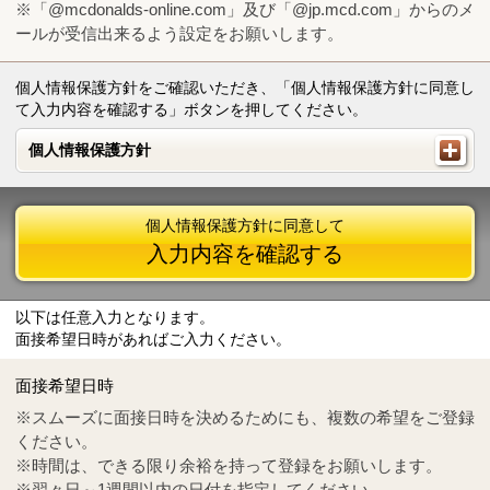
※「@mcdonalds-online.com」及び「@jp.mcd.com」からのメ
ールが受信出来るよう設定をお願いします。
個人情報保護方針をご確認いただき、「個人情報保護方針に同意し
て入力内容を確認する」ボタンを押してください。
個人情報保護方針
個人情報保護方針
個人情報保護方針に同意して
入力内容を確認する
以下は任意入力となります。
面接希望日時があればご入力ください。
Mail
crc@mcdonalds-online.com
面接希望日時
Tel
0570-55-0314
※スムーズに面接日時を決めるためにも、複数の希望をご登録
ください。
※時間は、できる限り余裕を持って登録をお願いします。
※翌々日～1週間以内の日付を指定してください。