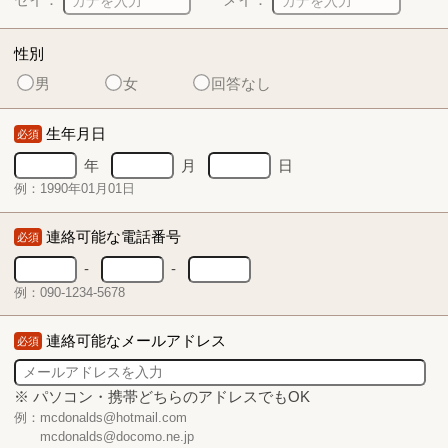
性別
男
女
回答なし
生年月日
必須
年
月
日
例：1990年01月01日
連絡可能な電話番号
必須
-
-
例：090-1234-5678
連絡可能なメールアドレス
必須
※ パソコン・携帯どちらのアドレスでもOK
例：mcdonalds@hotmail.com
mcdonalds@docomo.ne.jp