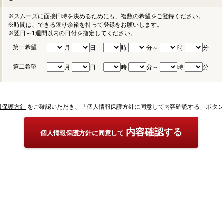
※スムーズに面接日時を決めるためにも、複数の希望をご登録ください。
※時間は、できる限り余裕を持って登録をお願いします。
※翌日～1週間以内の日付を指定してください。
第一希望
月
日
時
分～
時
分
第二希望
月
日
時
分～
時
分
報保護方針
をご確認いただき、「個人情報保護方針に同意して内容確認する」ボタ
内容確認する
個人情報保護方針に同意して