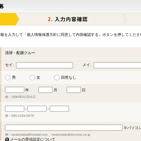
募
報を入力して「個人情報保護方針に同意して内容確認する」ボタンを押してくださ
清掃・配膳クルー
セイ:
メイ:
男
女
回答なし
年
月
日
例：1990年01月01日
-
-
例：090-1234-5678
※パソコ
例：mcdonalds@hotmail.com、 mcdonalds@docomo.ne.jp
メールの受信設定について