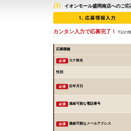
イオンモール盛岡南店へのご応
カンタン入力で応募完了！
下記の情
応募職種
カナ姓名
性別
生年月日
連絡可能な電話番号
連絡可能なメールアドレス