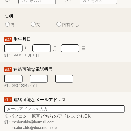
性別
男
女
回答なし
生年月日
必須
年
月
日
例：1990年01月01日
連絡可能な電話番号
必須
-
-
例：090-1234-5678
連絡可能なメールアドレス
必須
※ パソコン・携帯どちらのアドレスでもOK
例：mcdonalds@hotmail.com
mcdonalds@docomo.ne.jp