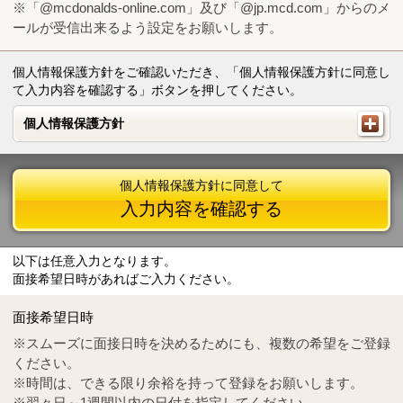
※「@mcdonalds-online.com」及び「@jp.mcd.com」からのメ
ールが受信出来るよう設定をお願いします。
個人情報保護方針をご確認いただき、「個人情報保護方針に同意し
て入力内容を確認する」ボタンを押してください。
個人情報保護方針
個人情報保護方針
個人情報保護方針に同意して
入力内容を確認する
以下は任意入力となります。
面接希望日時があればご入力ください。
Mail
crc@mcdonalds-online.com
面接希望日時
Tel
0570-55-0314
※スムーズに面接日時を決めるためにも、複数の希望をご登録
ください。
※時間は、できる限り余裕を持って登録をお願いします。
※翌々日～1週間以内の日付を指定してください。