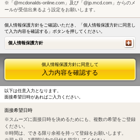
※「@mcdonalds-online.com」及び「@jp.mcd.com」からのメ
ールが受信出来るよう設定をお願いします。
個人情報保護方針をご確認いただき、「個人情報保護方針に同意し
て入力内容を確認する」ボタンを押してください。
個人情報保護方針
個人情報保護方針
個人情報保護方針に同意して
入力内容を確認する
以下は任意入力となります。
面接希望日時があればご入力ください。
Mail
crc@mcdonalds-online.com
面接希望日時
Tel
0570-55-0314
※スムーズに面接日時を決めるためにも、複数の希望をご登録
ください。
※時間は、できる限り余裕を持って登録をお願いします。
※翌々日～1週間以内の日付を指定してください。