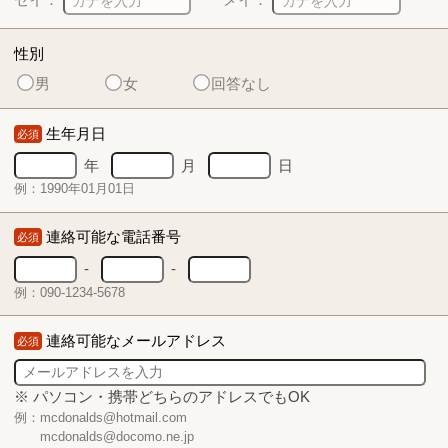
性別
男
女
回答なし
生年月日
必須
年
月
日
例：1990年01月01日
連絡可能な電話番号
必須
-
-
例：090-1234-5678
連絡可能なメールアドレス
必須
※ パソコン・携帯どちらのアドレスでもOK
例：mcdonalds@hotmail.com
mcdonalds@docomo.ne.jp