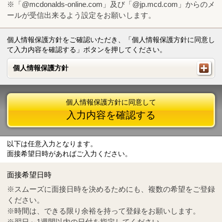
※「@mcdonalds-online.com」及び「@jp.mcd.com」からのメ
ールが受信出来るよう設定をお願いします。
個人情報保護方針をご確認いただき、「個人情報保護方針に同意し
て入力内容を確認する」ボタンを押してください。
個人情報保護方針
個人情報保護方針
個人情報保護方針に同意して
入力内容を確認する
以下は任意入力となります。
面接希望日時があればご入力ください。
Mail
crc@mcdonalds-online.com
面接希望日時
Tel
0570-55-0314
※スムーズに面接日時を決めるためにも、複数の希望をご登録
ください。
※時間は、できる限り余裕を持って登録をお願いします。
※翌日～1週間以内の日付を指定してください。