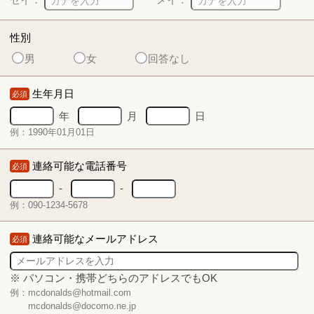
性別
男
女
回答なし
生年月日
必須
年
月
日
例：1990年01月01日
連絡可能な電話番号
必須
-
-
例：090-1234-5678
連絡可能なメールアドレス
必須
※ パソコン・携帯どちらのアドレスでもOK
例：mcdonalds@hotmail.com
mcdonalds@docomo.ne.jp