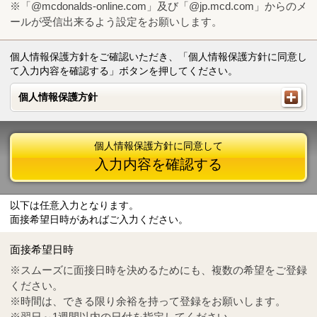
※「@mcdonalds-online.com」及び「@jp.mcd.com」からのメ
ールが受信出来るよう設定をお願いします。
個人情報保護方針をご確認いただき、「個人情報保護方針に同意し
て入力内容を確認する」ボタンを押してください。
個人情報保護方針
個人情報保護方針
個人情報保護方針に同意して
入力内容を確認する
以下は任意入力となります。
面接希望日時があればご入力ください。
Mail
crc@mcdonalds-online.com
面接希望日時
Tel
0570-55-0314
※スムーズに面接日時を決めるためにも、複数の希望をご登録
ください。
※時間は、できる限り余裕を持って登録をお願いします。
※翌日～1週間以内の日付を指定してください。