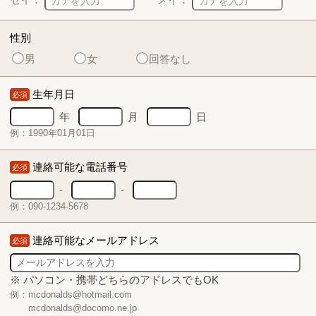
性別
男
女
回答なし
生年月日
必須
年
月
日
例：1990年01月01日
連絡可能な電話番号
必須
-
-
例：090-1234-5678
連絡可能なメールアドレス
必須
※ パソコン・携帯どちらのアドレスでもOK
例：mcdonalds@hotmail.com
mcdonalds@docomo.ne.jp