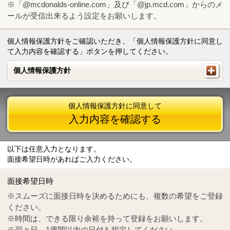
※「@mcdonalds-online.com」及び「@jp.mcd.com」からのメ
ールが受信出来るよう設定をお願いします。
個人情報保護方針をご確認いただき、「個人情報保護方針に同意し
て入力内容を確認する」ボタンを押してください。
個人情報保護方針
個人情報保護方針
個人情報保護方針に同意して
入力内容を確認する
以下は任意入力となります。
面接希望日時があればご入力ください。
Mail
crc@mcdonalds-online.com
面接希望日時
Tel
0570-55-0314
※スムーズに面接日時を決めるためにも、複数の希望をご登録
ください。
※時間は、できる限り余裕を持って登録をお願いします。
※翌々日～1週間以内の日付を指定してください。