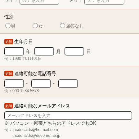
性別
男
女
回答なし
生年月日
必須
年
月
日
例：1990年01月01日
連絡可能な電話番号
必須
-
-
例：090-1234-5678
連絡可能なメールアドレス
必須
※ パソコン・携帯どちらのアドレスでもOK
例：mcdonalds@hotmail.com
mcdonalds@docomo.ne.jp