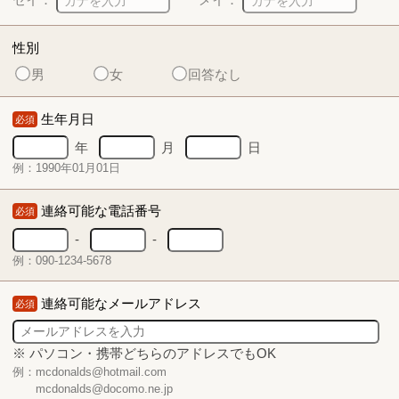
性別
男
女
回答なし
生年月日
必須
年
月
日
例：1990年01月01日
連絡可能な電話番号
必須
-
-
例：090-1234-5678
連絡可能なメールアドレス
必須
※ パソコン・携帯どちらのアドレスでもOK
例：mcdonalds@hotmail.com
mcdonalds@docomo.ne.jp