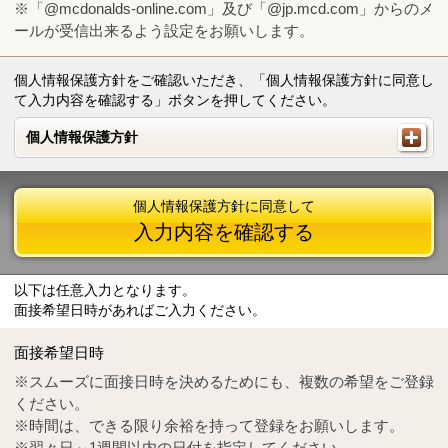
※「@mcdonalds-online.com」及び「@jp.mcd.com」からのメ
ールが受信出来るよう設定をお願いします。
個人情報保護方針をご確認いただき、「個人情報保護方針に同意し
て入力内容を確認する」ボタンを押してください。
個人情報保護方針
個人情報保護方針
個人情報保護方針に同意して
入力内容を確認する
以下は任意入力となります。
面接希望日時があればご入力ください。
Mail
crc@mcdonalds-online.com
面接希望日時
Tel
0570-55-0314
※スムーズに面接日時を決めるためにも、複数の希望をご登録
ください。
※時間は、できる限り余裕を持って登録をお願いします。
※翌々日～1週間以内の日付を指定してください。