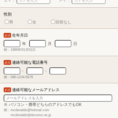
性別
男
女
回答なし
生年月日
必須
年
月
日
例：1990年01月01日
連絡可能な電話番号
必須
-
-
例：090-1234-5678
連絡可能なメールアドレス
必須
※ パソコン・携帯どちらのアドレスでもOK
例：mcdonalds@hotmail.com
mcdonalds@docomo.ne.jp