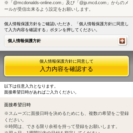
※「@mcdonalds-online.com」及び「@jp.mcd.com」からのメ
ールが受信出来るよう設定をお願いします。
個人情報保護方針をご確認いただき、「個人情報保護方針に同意し
て入力内容を確認する」ボタンを押してください。
個人情報保護方針
個人情報保護方針
個人情報保護方針に同意して
入力内容を確認する
以下は任意入力となります。
面接希望日時があればご入力ください。
Mail
crc@mcdonalds-online.com
面接希望日時
Tel
0570-55-0314
※スムーズに面接日時を決めるためにも、複数の希望をご登録
ください。
※時間は、できる限り余裕を持って登録をお願いします。
※翌々日～1週間以内の日付を指定してください。