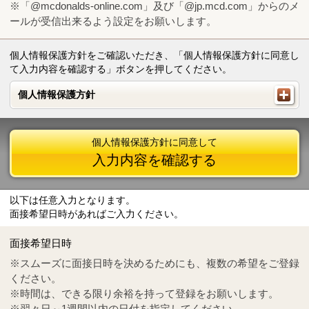
※「@mcdonalds-online.com」及び「@jp.mcd.com」からのメ
ールが受信出来るよう設定をお願いします。
個人情報保護方針をご確認いただき、「個人情報保護方針に同意し
て入力内容を確認する」ボタンを押してください。
個人情報保護方針
個人情報保護方針
個人情報保護方針に同意して
入力内容を確認する
以下は任意入力となります。
面接希望日時があればご入力ください。
Mail
crc@mcdonalds-online.com
面接希望日時
Tel
0570-55-0314
※スムーズに面接日時を決めるためにも、複数の希望をご登録
ください。
※時間は、できる限り余裕を持って登録をお願いします。
※翌々日～1週間以内の日付を指定してください。