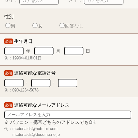
性別
男
女
回答なし
生年月日
必須
年
月
日
例：1990年01月01日
連絡可能な電話番号
必須
-
-
例：090-1234-5678
連絡可能なメールアドレス
必須
※ パソコン・携帯どちらのアドレスでもOK
例：mcdonalds@hotmail.com
mcdonalds@docomo.ne.jp