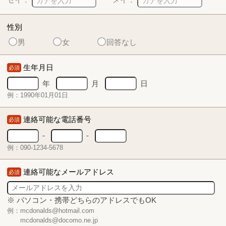
性別
男
女
回答なし
生年月日
必須
年
月
日
例：1990年01月01日
連絡可能な電話番号
必須
-
-
例：090-1234-5678
連絡可能なメールアドレス
必須
※ パソコン・携帯どちらのアドレスでもOK
例：mcdonalds@hotmail.com
mcdonalds@docomo.ne.jp