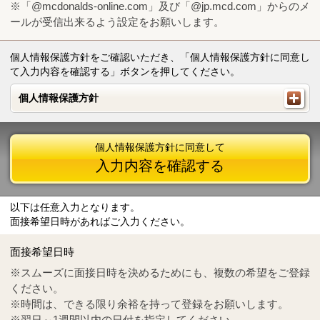
※「@mcdonalds-online.com」及び「@jp.mcd.com」からのメ
ールが受信出来るよう設定をお願いします。
個人情報保護方針をご確認いただき、「個人情報保護方針に同意し
て入力内容を確認する」ボタンを押してください。
個人情報保護方針
個人情報保護方針
個人情報保護方針に同意して
入力内容を確認する
以下は任意入力となります。
面接希望日時があればご入力ください。
Mail
crc@mcdonalds-online.com
面接希望日時
Tel
0570-55-0314
※スムーズに面接日時を決めるためにも、複数の希望をご登録
ください。
※時間は、できる限り余裕を持って登録をお願いします。
※翌日～1週間以内の日付を指定してください。