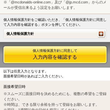
※「@mcdonalds-online.com」及び「@jp.mcd.com」からのメ
ールが受信出来るよう設定をお願いします。
個人情報保護方針をご確認いただき、「個人情報保護方針に同意し
て入力内容を確認する」ボタンを押してください。
個人情報保護方針
個人情報保護方針
個人情報保護方針に同意して
入力内容を確認する
以下は任意入力となります。
面接希望日時があればご入力ください。
Mail
crc@mcdonalds-online.com
面接希望日時
Tel
0570-55-0314
※スムーズに面接日時を決めるためにも、複数の希望をご登録
ください。
※時間は、できる限り余裕を持って登録をお願いします。
※翌日～1週間以内の日付を指定してください。