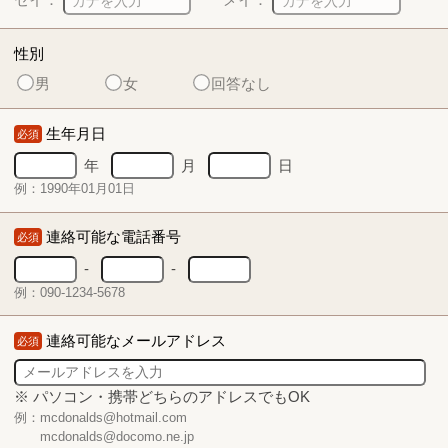
性別
男
女
回答なし
生年月日
必須
年
月
日
例：1990年01月01日
連絡可能な電話番号
必須
-
-
例：090-1234-5678
連絡可能なメールアドレス
必須
※ パソコン・携帯どちらのアドレスでもOK
例：mcdonalds@hotmail.com
mcdonalds@docomo.ne.jp