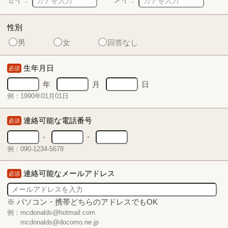
性別
男
女
回答なし
生年月日
必須
年
月
日
例：1990年01月01日
連絡可能な電話番号
必須
-
-
例：090-1234-5678
連絡可能なメールアドレス
必須
※ パソコン・携帯どちらのアドレスでもOK
例：mcdonalds@hotmail.com
mcdonalds@docomo.ne.jp