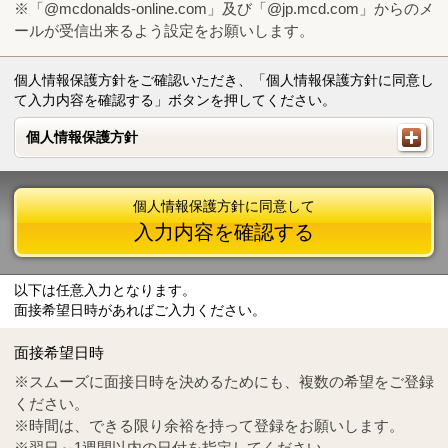
※「@mcdonalds-online.com」及び「@jp.mcd.com」からのメ
ールが受信出来るよう設定をお願いします。
個人情報保護方針をご確認いただき、「個人情報保護方針に同意し
て入力内容を確認する」ボタンを押してください。
個人情報保護方針
個人情報保護方針
個人情報保護方針に同意して
入力内容を確認する
以下は任意入力となります。
面接希望日時があればご入力ください。
Mail
crc@mcdonalds-online.com
面接希望日時
Tel
0570-55-0314
※スムーズに面接日時を決めるためにも、複数の希望をご登録
ください。
※時間は、できる限り余裕を持って登録をお願いします。
※翌日～1週間以内の日付を指定してください。