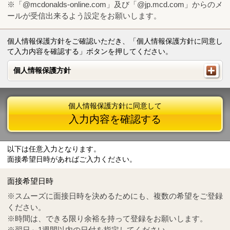
※「@mcdonalds-online.com」及び「@jp.mcd.com」からのメ
ールが受信出来るよう設定をお願いします。
個人情報保護方針をご確認いただき、「個人情報保護方針に同意し
て入力内容を確認する」ボタンを押してください。
個人情報保護方針
個人情報保護方針
個人情報保護方針に同意して
入力内容を確認する
以下は任意入力となります。
面接希望日時があればご入力ください。
Mail
crc@mcdonalds-online.com
面接希望日時
Tel
0570-55-0314
※スムーズに面接日時を決めるためにも、複数の希望をご登録
ください。
※時間は、できる限り余裕を持って登録をお願いします。
※翌日～1週間以内の日付を指定してください。