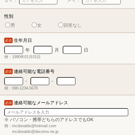
性別
男
女
回答なし
生年月日
必須
年
月
日
例：1990年01月01日
連絡可能な電話番号
必須
-
-
例：090-1234-5678
連絡可能なメールアドレス
必須
※ パソコン・携帯どちらのアドレスでもOK
例：mcdonalds@hotmail.com
mcdonalds@docomo.ne.jp