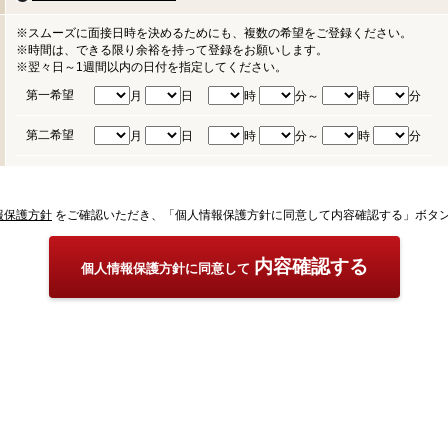
※スムーズに面接日時を決めるためにも、複数の希望をご登録ください。
※時間は、できる限り余裕を持って登録をお願いします。
※翌々日～1週間以内の日付を指定してください。
第一希望
月
日
時
分～
時
分
第二希望
月
日
時
分～
時
分
報保護方針
をご確認いただき、「個人情報保護方針に同意して内容確認する」ボタ
内容確認する
個人情報保護方針に同意して