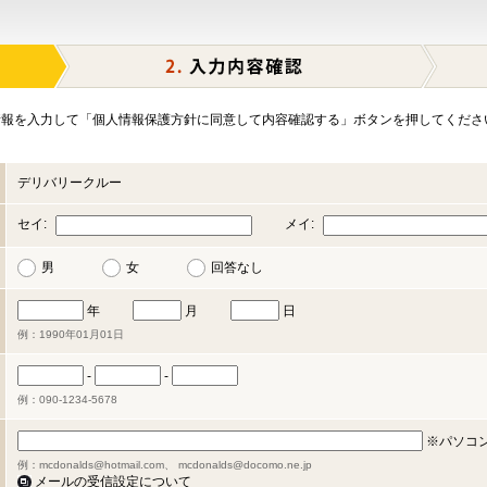
報を入力して「個人情報保護方針に同意して内容確認する」ボタンを押してくださ
デリバリークルー
セイ:
メイ:
男
女
回答なし
年
月
日
例：1990年01月01日
-
-
例：090-1234-5678
※パソコ
例：mcdonalds@hotmail.com、 mcdonalds@docomo.ne.jp
メールの受信設定について