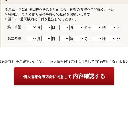
※スムーズに面接日時を決めるためにも、複数の希望をご登録ください。
※時間は、できる限り余裕を持って登録をお願いします。
※翌日～1週間以内の日付を指定してください。
第一希望
月
日
時
分～
時
分
第二希望
月
日
時
分～
時
分
報保護方針
をご確認いただき、「個人情報保護方針に同意して内容確認する」ボタ
内容確認する
個人情報保護方針に同意して