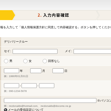
報を入力して「個人情報保護方針に同意して内容確認する」ボタンを押してくださ
デリバリークルー
セイ:
メイ:
男
女
回答なし
年
月
日
例：1990年01月01日
-
-
例：090-1234-5678
※パソコ
例：mcdonalds@hotmail.com、 mcdonalds@docomo.ne.jp
メールの受信設定について