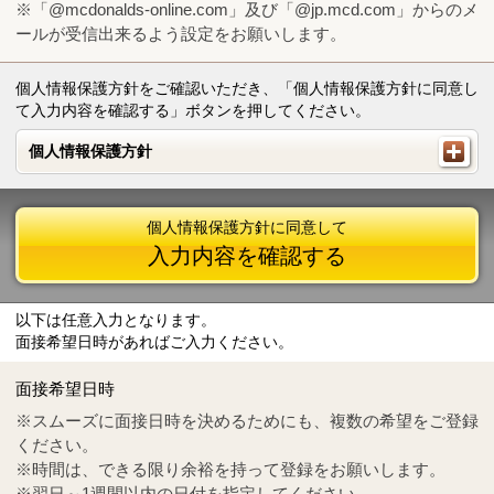
※「@mcdonalds-online.com」及び「@jp.mcd.com」からのメ
ールが受信出来るよう設定をお願いします。
個人情報保護方針をご確認いただき、「個人情報保護方針に同意し
て入力内容を確認する」ボタンを押してください。
個人情報保護方針
個人情報保護方針
個人情報保護方針に同意して
入力内容を確認する
以下は任意入力となります。
面接希望日時があればご入力ください。
Mail
crc@mcdonalds-online.com
面接希望日時
Tel
0570-55-0314
※スムーズに面接日時を決めるためにも、複数の希望をご登録
ください。
※時間は、できる限り余裕を持って登録をお願いします。
※翌日～1週間以内の日付を指定してください。