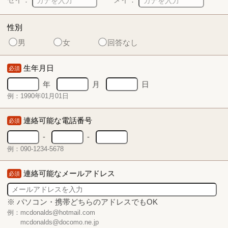
性別
男
女
回答なし
生年月日
必須
年
月
日
例：1990年01月01日
連絡可能な電話番号
必須
-
-
例：090-1234-5678
連絡可能なメールアドレス
必須
※ パソコン・携帯どちらのアドレスでもOK
例：mcdonalds@hotmail.com
mcdonalds@docomo.ne.jp