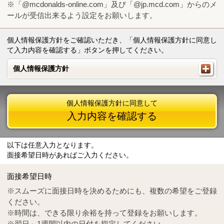
※「@mcdonalds-online.com」及び「@jp.mcd.com」からのメ
ールが受信出来るよう設定をお願いします。
個人情報保護方針をご確認いただき、「個人情報保護方針に同意し
て入力内容を確認する」ボタンを押してください。
個人情報保護方針
個人情報保護方針
個人情報保護方針に同意して
入力内容を確認する
以下は任意入力となります。
面接希望日時があればご入力ください。
Mail
crc@mcdonalds-online.com
面接希望日時
Tel
0570-55-0314
※スムーズに面接日時を決めるためにも、複数の希望をご登録
ください。
※時間は、できる限り余裕を持って登録をお願いします。
※翌日～1週間以内の日付を指定してください。