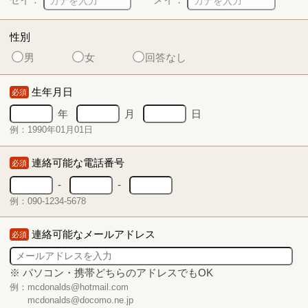
性別
男
女
回答なし
生年月日
必須
年
月
日
例：1990年01月01日
連絡可能な電話番号
必須
-
-
例：090-1234-5678
連絡可能なメールアドレス
必須
※ パソコン・携帯どちらのアドレスでもOK
例：mcdonalds@hotmail.com
mcdonalds@docomo.ne.jp