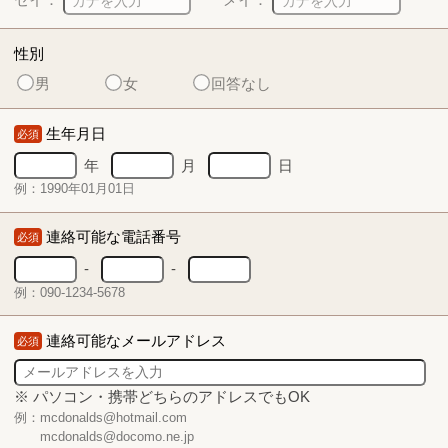
性別
男
女
回答なし
生年月日
必須
年
月
日
例：1990年01月01日
連絡可能な電話番号
必須
-
-
例：090-1234-5678
連絡可能なメールアドレス
必須
※ パソコン・携帯どちらのアドレスでもOK
例：mcdonalds@hotmail.com
mcdonalds@docomo.ne.jp