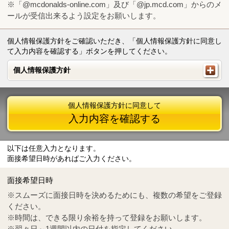
※「@mcdonalds-online.com」及び「@jp.mcd.com」からのメ
ールが受信出来るよう設定をお願いします。
個人情報保護方針をご確認いただき、「個人情報保護方針に同意し
て入力内容を確認する」ボタンを押してください。
個人情報保護方針
個人情報保護方針
個人情報保護方針に同意して
入力内容を確認する
以下は任意入力となります。
面接希望日時があればご入力ください。
Mail
crc@mcdonalds-online.com
面接希望日時
Tel
0570-55-0314
※スムーズに面接日時を決めるためにも、複数の希望をご登録
ください。
※時間は、できる限り余裕を持って登録をお願いします。
※翌々日～1週間以内の日付を指定してください。