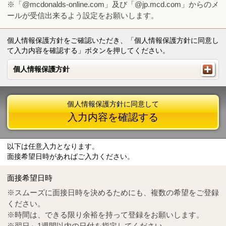
※「@mcdonalds-online.com」及び「@jp.mcd.com」からのメ
ールが受信出来るよう設定をお願いします。
個人情報保護方針をご確認いただき、「個人情報保護方針に同意し
て入力内容を確認する」ボタンを押してください。
個人情報保護方針
個人情報保護方針
個人情報保護方針に同意して
入力内容を確認する
以下は任意入力となります。
面接希望日時があればご入力ください。
Mail
crc@mcdonalds-online.com
面接希望日時
Tel
0570-55-0314
※スムーズに面接日時を決めるためにも、複数の希望をご登録
ください。
※時間は、できる限り余裕を持って登録をお願いします。
※翌日～1週間以内の日付を指定してください。