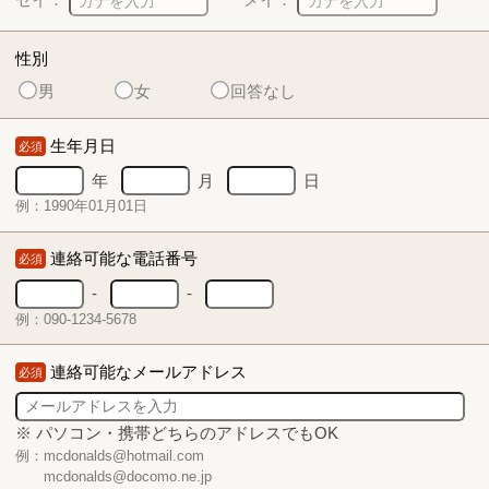
性別
男
女
回答なし
生年月日
必須
年
月
日
例：1990年01月01日
連絡可能な電話番号
必須
-
-
例：090-1234-5678
連絡可能なメールアドレス
必須
※ パソコン・携帯どちらのアドレスでもOK
例：mcdonalds@hotmail.com
mcdonalds@docomo.ne.jp