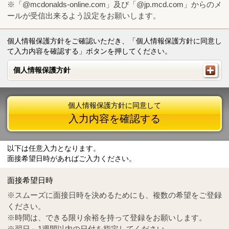
※「@mcdonalds-online.com」及び「@jp.mcd.com」からのメ
ールが受信出来るよう設定をお願いします。
個人情報保護方針をご確認いただき、「個人情報保護方針に同意し
て入力内容を確認する」ボタンを押してください。
個人情報保護方針
個人情報保護方針
個人情報保護方針に同意して
入力内容を確認する
以下は任意入力となります。
面接希望日時があればご入力ください。
Mail
crc@mcdonalds-online.com
面接希望日時
Tel
0570-55-0314
※スムーズに面接日時を決めるためにも、複数の希望をご登録
ください。
※時間は、できる限り余裕を持って登録をお願いします。
※翌日～1週間以内の日付を指定してください。