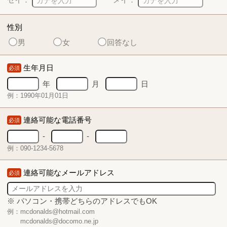
性別
男
女
回答なし
生年月日
必須
年
月
日
例：1990年01月01日
連絡可能な電話番号
必須
-
-
例：090-1234-5678
連絡可能なメールアドレス
必須
※ パソコン・携帯どちらのアドレスでもOK
例：mcdonalds@hotmail.com
mcdonalds@docomo.ne.jp