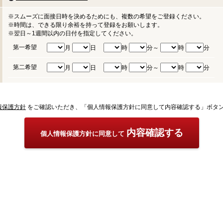
※スムーズに面接日時を決めるためにも、複数の希望をご登録ください。
※時間は、できる限り余裕を持って登録をお願いします。
※翌日～1週間以内の日付を指定してください。
第一希望
月
日
時
分～
時
分
第二希望
月
日
時
分～
時
分
報保護方針
をご確認いただき、「個人情報保護方針に同意して内容確認する」ボタ
内容確認する
個人情報保護方針に同意して