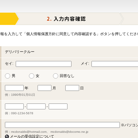
報を入力して「個人情報保護方針に同意して内容確認する」ボタンを押してくださ
デリバリークルー
セイ:
メイ:
男
女
回答なし
年
月
日
例：1990年01月01日
-
-
例：090-1234-5678
※パソコ
例：mcdonalds@hotmail.com、 mcdonalds@docomo.ne.jp
メールの受信設定について