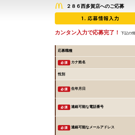
２８６西多賀店へのご応募
カンタン入力で応募完了！
下記の情
応募職種
カナ姓名
性別
生年月日
連絡可能な電話番号
連絡可能なメールアドレス