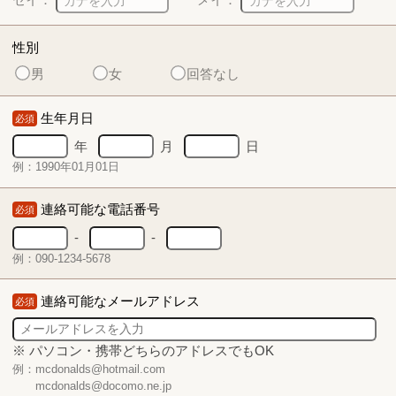
性別
男
女
回答なし
生年月日
必須
年
月
日
例：1990年01月01日
連絡可能な電話番号
必須
-
-
例：090-1234-5678
連絡可能なメールアドレス
必須
※ パソコン・携帯どちらのアドレスでもOK
例：mcdonalds@hotmail.com
mcdonalds@docomo.ne.jp