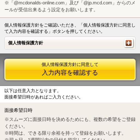
※「@mcdonalds-online.com」及び「@jp.mcd.com」からのメ
ールが受信出来るよう設定をお願いします。
個人情報保護方針をご確認いただき、「個人情報保護方針に同意し
て入力内容を確認する」ボタンを押してください。
個人情報保護方針
個人情報保護方針
個人情報保護方針に同意して
入力内容を確認する
以下は任意入力となります。
面接希望日時があればご入力ください。
Mail
crc@mcdonalds-online.com
面接希望日時
Tel
0570-55-0314
※スムーズに面接日時を決めるためにも、複数の希望をご登録
ください。
※時間は、できる限り余裕を持って登録をお願いします。
※翌々日～1週間以内の日付を指定してください。