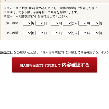
※スムーズに面接日時を決めるためにも、複数の希望をご登録ください。
※時間は、できる限り余裕を持って登録をお願いします。
※翌々日～1週間以内の日付を指定してください。
第一希望
月
日
時
分～
時
分
第二希望
月
日
時
分～
時
分
報保護方針
をご確認いただき、「個人情報保護方針に同意して内容確認する」ボタ
内容確認する
個人情報保護方針に同意して