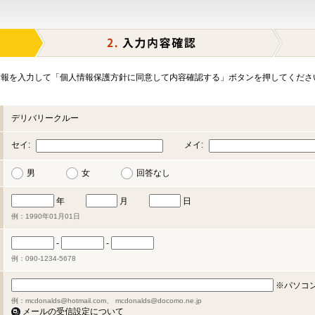
報を入力して「個人情報保護方針に同意して内容確認する」ボタンを押してくださ
デリバリークルー
セイ:
メイ:
男
女
回答なし
年
月
日
例：1990年01月01日
-
-
例：090-1234-5678
※パソコ
例：mcdonalds@hotmail.com、 mcdonalds@docomo.ne.jp
メールの受信設定について