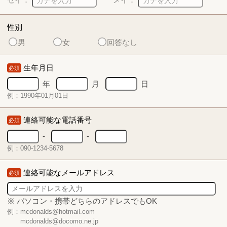
性別
男
女
回答なし
生年月日
必須
年
月
日
例：1990年01月01日
連絡可能な電話番号
必須
-
-
例：090-1234-5678
連絡可能なメールアドレス
必須
※ パソコン・携帯どちらのアドレスでもOK
例：mcdonalds@hotmail.com
mcdonalds@docomo.ne.jp