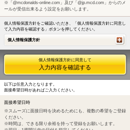
※「@mcdonalds-online.com」及び「@jp.mcd.com」からのメ
ールが受信出来るよう設定をお願いします。
個人情報保護方針をご確認いただき、「個人情報保護方針に同意し
て入力内容を確認する」ボタンを押してください。
個人情報保護方針
個人情報保護方針
個人情報保護方針に同意して
入力内容を確認する
以下は任意入力となります。
面接希望日時があればご入力ください。
Mail
crc@mcdonalds-online.com
面接希望日時
Tel
0570-55-0314
※スムーズに面接日時を決めるためにも、複数の希望をご登録
ください。
※時間は、できる限り余裕を持って登録をお願いします。
※翌日～1週間以内の日付を指定してください。