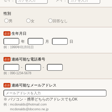
性別
男
女
回答なし
生年月日
必須
年
月
日
例：1990年01月01日
連絡可能な電話番号
必須
-
-
例：090-1234-5678
連絡可能なメールアドレス
必須
※ パソコン・携帯どちらのアドレスでもOK
例：mcdonalds@hotmail.com
mcdonalds@docomo.ne.jp