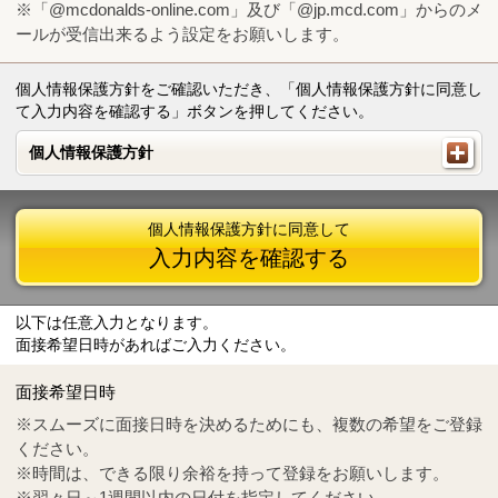
※「@mcdonalds-online.com」及び「@jp.mcd.com」からのメ
ールが受信出来るよう設定をお願いします。
個人情報保護方針をご確認いただき、「個人情報保護方針に同意し
て入力内容を確認する」ボタンを押してください。
個人情報保護方針
個人情報保護方針
個人情報保護方針に同意して
入力内容を確認する
以下は任意入力となります。
面接希望日時があればご入力ください。
Mail
crc@mcdonalds-online.com
面接希望日時
Tel
0570-55-0314
※スムーズに面接日時を決めるためにも、複数の希望をご登録
ください。
※時間は、できる限り余裕を持って登録をお願いします。
※翌々日～1週間以内の日付を指定してください。