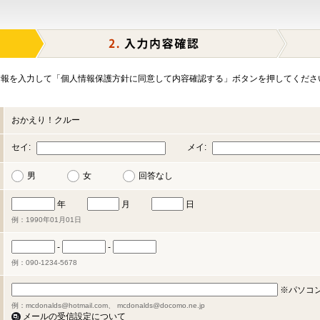
報を入力して「個人情報保護方針に同意して内容確認する」ボタンを押してくださ
おかえり！クルー
セイ:
メイ:
男
女
回答なし
年
月
日
例：1990年01月01日
-
-
例：090-1234-5678
※パソコ
例：mcdonalds@hotmail.com、 mcdonalds@docomo.ne.jp
メールの受信設定について