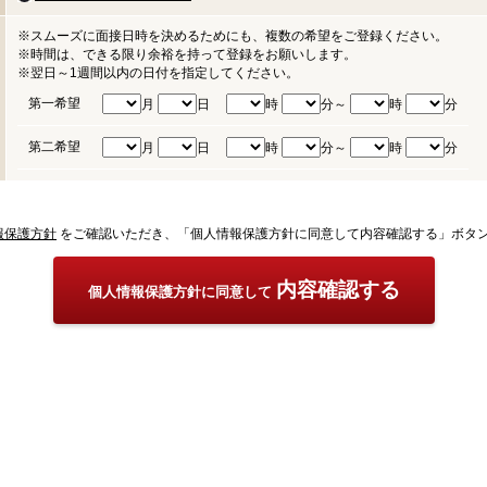
※スムーズに面接日時を決めるためにも、複数の希望をご登録ください。
※時間は、できる限り余裕を持って登録をお願いします。
※翌日～1週間以内の日付を指定してください。
第一希望
月
日
時
分～
時
分
第二希望
月
日
時
分～
時
分
報保護方針
をご確認いただき、「個人情報保護方針に同意して内容確認する」ボタ
内容確認する
個人情報保護方針に同意して