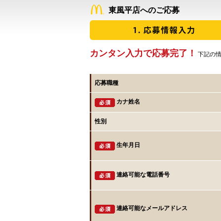
東風平店へのご応募
カンタン入力で応募完了！
下記の情
応募職種
カナ姓名
性別
生年月日
連絡可能な電話番号
連絡可能なメールアドレス