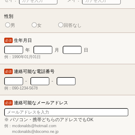
性別
男
女
回答なし
生年月日
必須
年
月
日
例：1990年01月01日
連絡可能な電話番号
必須
-
-
例：090-1234-5678
連絡可能なメールアドレス
必須
※ パソコン・携帯どちらのアドレスでもOK
例：mcdonalds@hotmail.com
mcdonalds@docomo.ne.jp