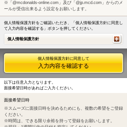
※「@mcdonalds-online.com」及び「@jp.mcd.com」からのメ
ールが受信出来るよう設定をお願いします。
個人情報保護方針をご確認いただき、「個人情報保護方針に同意し
て入力内容を確認する」ボタンを押してください。
個人情報保護方針
個人情報保護方針
個人情報保護方針に同意して
入力内容を確認する
以下は任意入力となります。
面接希望日時があればご入力ください。
Mail
crc@mcdonalds-online.com
面接希望日時
Tel
0570-55-0314
※スムーズに面接日時を決めるためにも、複数の希望をご登録
ください。
※時間は、できる限り余裕を持って登録をお願いします。
※翌日～1週間以内の日付を指定してください。