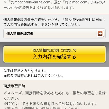
※「@mcdonalds-online.com」及び「@jp.mcd.com」からのメ
ールが受信出来るよう設定をお願いします。
個人情報保護方針をご確認いただき、「個人情報保護方針に同意し
て入力内容を確認する」ボタンを押してください。
個人情報保護方針
個人情報保護方針
個人情報保護方針に同意して
入力内容を確認する
以下は任意入力となります。
面接希望日時があればご入力ください。
Mail
crc@mcdonalds-online.com
面接希望日時
Tel
0570-55-0314
※スムーズに面接日時を決めるためにも、複数の希望をご登録
ください。
※時間は、できる限り余裕を持って登録をお願いします。
※翌々日～1週間以内の日付を指定してください。