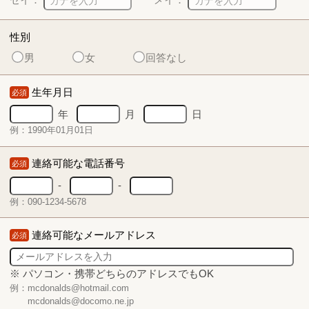
性別
男
女
回答なし
生年月日
必須
年
月
日
例：1990年01月01日
連絡可能な電話番号
必須
-
-
例：090-1234-5678
連絡可能なメールアドレス
必須
※ パソコン・携帯どちらのアドレスでもOK
例：mcdonalds@hotmail.com
mcdonalds@docomo.ne.jp