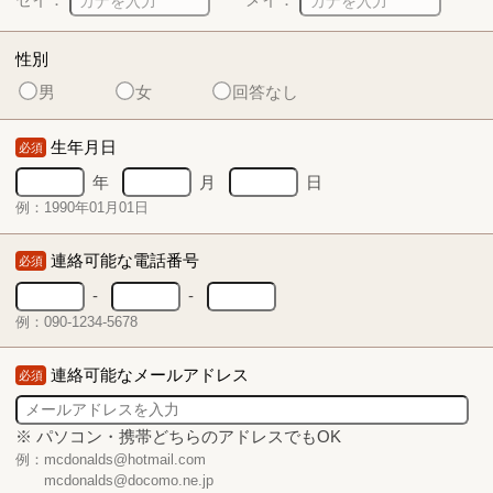
性別
男
女
回答なし
生年月日
必須
年
月
日
例：1990年01月01日
連絡可能な電話番号
必須
-
-
例：090-1234-5678
連絡可能なメールアドレス
必須
※ パソコン・携帯どちらのアドレスでもOK
例：mcdonalds@hotmail.com
mcdonalds@docomo.ne.jp