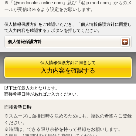
※「@mcdonalds-online.com」及び「@jp.mcd.com」からのメ
ールが受信出来るよう設定をお願いします。
個人情報保護方針をご確認いただき、「個人情報保護方針に同意し
て入力内容を確認する」ボタンを押してください。
個人情報保護方針
個人情報保護方針
個人情報保護方針に同意して
入力内容を確認する
以下は任意入力となります。
面接希望日時があればご入力ください。
Mail
crc@mcdonalds-online.com
面接希望日時
Tel
0570-55-0314
※スムーズに面接日時を決めるためにも、複数の希望をご登録
ください。
※時間は、できる限り余裕を持って登録をお願いします。
※翌日～1週間以内の日付を指定してください。