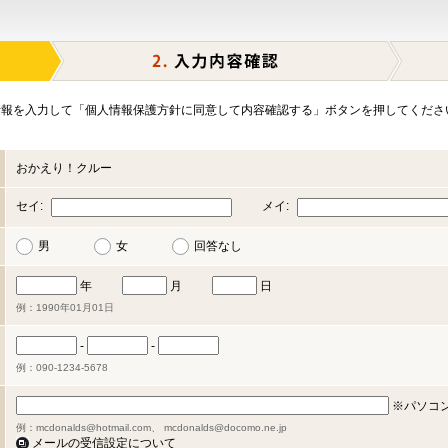
報を入力して「個人情報保護方針に同意して内容確認する」ボタンを押してくださ
おかえり！クルー
セイ:
メイ:
男
女
回答なし
年
月
日
例：1990年01月01日
-
-
例：090-1234-5678
※パソコ
例：mcdonalds@hotmail.com、 mcdonalds@docomo.ne.jp
メールの受信設定について