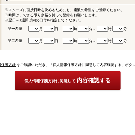
※スムーズに面接日時を決めるためにも、複数の希望をご登録ください。
※時間は、できる限り余裕を持って登録をお願いします。
※翌日～1週間以内の日付を指定してください。
第一希望
月
日
時
分～
時
分
第二希望
月
日
時
分～
時
分
報保護方針
をご確認いただき、「個人情報保護方針に同意して内容確認する」ボタ
内容確認する
個人情報保護方針に同意して