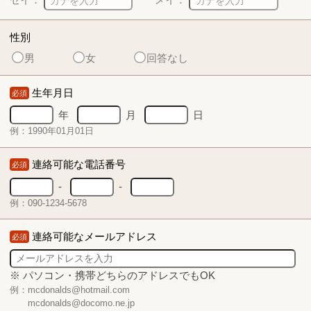
性別
男
女
回答なし
生年月日
必須
年
月
日
例：1990年01月01日
連絡可能な電話番号
必須
-
-
例：090-1234-5678
連絡可能なメールアドレス
必須
※ パソコン・携帯どちらのアドレスでもOK
例：mcdonalds@hotmail.com
mcdonalds@docomo.ne.jp