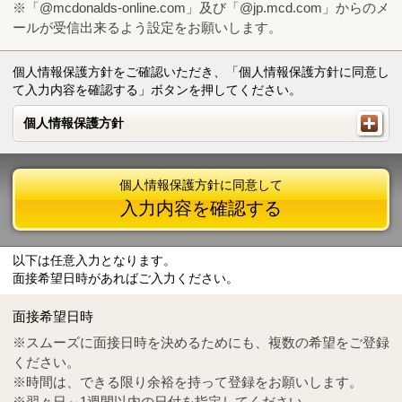
※「@mcdonalds-online.com」及び「@jp.mcd.com」からのメ
ールが受信出来るよう設定をお願いします。
個人情報保護方針をご確認いただき、「個人情報保護方針に同意し
て入力内容を確認する」ボタンを押してください。
個人情報保護方針
個人情報保護方針
個人情報保護方針に同意して
入力内容を確認する
以下は任意入力となります。
面接希望日時があればご入力ください。
Mail
crc@mcdonalds-online.com
面接希望日時
Tel
0570-55-0314
※スムーズに面接日時を決めるためにも、複数の希望をご登録
ください。
※時間は、できる限り余裕を持って登録をお願いします。
※翌々日～1週間以内の日付を指定してください。