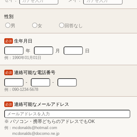
性別
男
女
回答なし
生年月日
必須
年
月
日
例：1990年01月01日
連絡可能な電話番号
必須
-
-
例：090-1234-5678
連絡可能なメールアドレス
必須
※ パソコン・携帯どちらのアドレスでもOK
例：mcdonalds@hotmail.com
mcdonalds@docomo.ne.jp