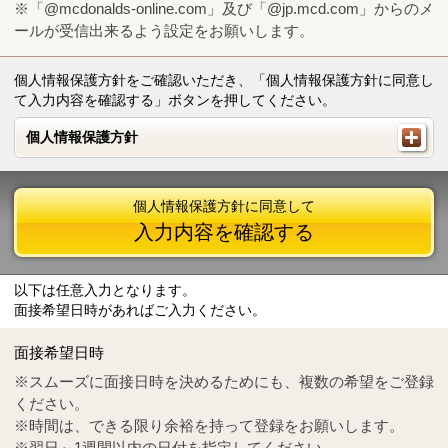
※「@mcdonalds-online.com」及び「@jp.mcd.com」からのメ
ールが受信出来るよう設定をお願いします。
個人情報保護方針をご確認いただき、「個人情報保護方針に同意し
て入力内容を確認する」ボタンを押してください。
個人情報保護方針
個人情報保護方針
個人情報保護方針に同意して
入力内容を確認する
以下は任意入力となります。
面接希望日時があればご入力ください。
Mail
crc@mcdonalds-online.com
面接希望日時
Tel
0570-55-0314
※スムーズに面接日時を決めるためにも、複数の希望をご登録
ください。
※時間は、できる限り余裕を持って登録をお願いします。
※翌日～1週間以内の日付を指定してください。