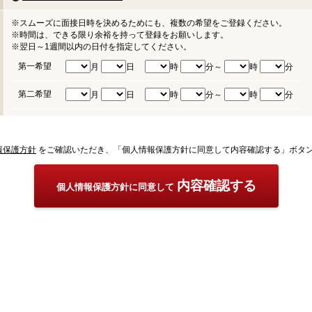
※スムーズに面接日時を決めるためにも、複数の希望をご登録ください。
※時間は、できる限り余裕を持って登録をお願いします。
※翌日～1週間以内の日付を指定してください。
第一希望
月
日
時
分～
時
分
第二希望
月
日
時
分～
時
分
報保護方針
をご確認いただき、「個人情報保護方針に同意して内容確認する」ボタ
内容確認する
個人情報保護方針に同意して