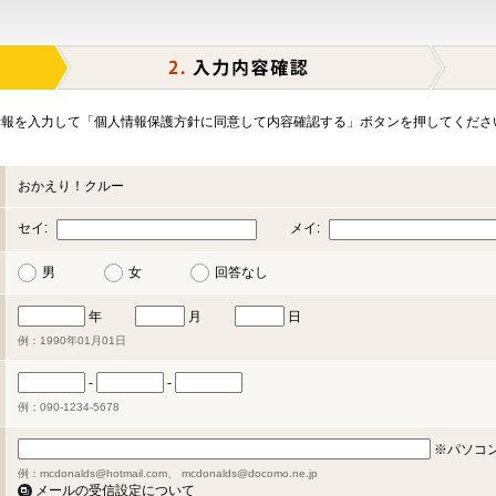
報を入力して「個人情報保護方針に同意して内容確認する」ボタンを押してくださ
おかえり！クルー
セイ:
メイ:
男
女
回答なし
年
月
日
例：1990年01月01日
-
-
例：090-1234-5678
※パソコ
例：mcdonalds@hotmail.com、 mcdonalds@docomo.ne.jp
メールの受信設定について