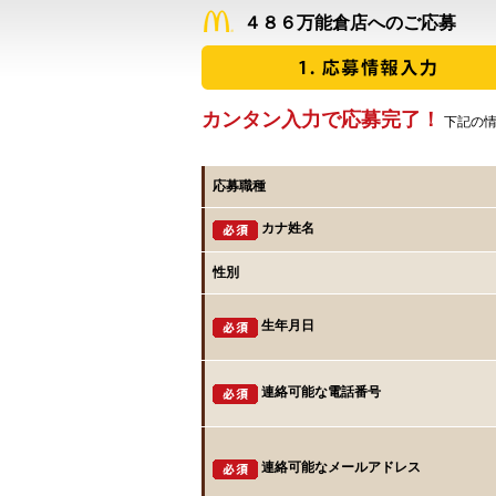
４８６万能倉店へのご応募
カンタン入力で応募完了！
下記の情
応募職種
カナ姓名
性別
生年月日
連絡可能な電話番号
連絡可能なメールアドレス