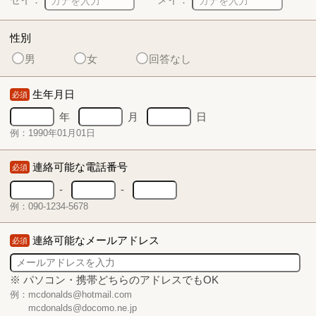
性別
男
女
回答なし
生年月日
必須
年
月
日
例：1990年01月01日
連絡可能な電話番号
必須
-
-
例：090-1234-5678
連絡可能なメールアドレス
必須
※ パソコン・携帯どちらのアドレスでもOK
例：mcdonalds@hotmail.com
mcdonalds@docomo.ne.jp