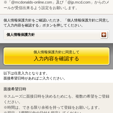
※「@mcdonalds-online.com」及び「@jp.mcd.com」からのメ
ールが受信出来るよう設定をお願いします。
個人情報保護方針をご確認いただき、「個人情報保護方針に同意し
て入力内容を確認する」ボタンを押してください。
個人情報保護方針
個人情報保護方針
個人情報保護方針に同意して
入力内容を確認する
以下は任意入力となります。
面接希望日時があればご入力ください。
Mail
crc@mcdonalds-online.com
面接希望日時
Tel
0570-55-0314
※スムーズに面接日時を決めるためにも、複数の希望をご登録
ください。
※時間は、できる限り余裕を持って登録をお願いします。
※翌日～1週間以内の日付を指定してください。