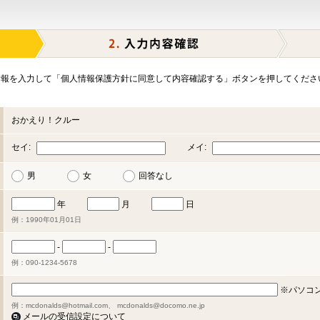
報を入力して「個人情報保護方針に同意して内容確認する」ボタンを押してくださ
おかえり！クルー
セイ:
メイ:
男
女
回答なし
年
月
日
例：1990年01月01日
-
-
例：090-1234-5678
※パソコ
例：mcdonalds@hotmail.com、 mcdonalds@docomo.ne.jp
メールの受信設定について