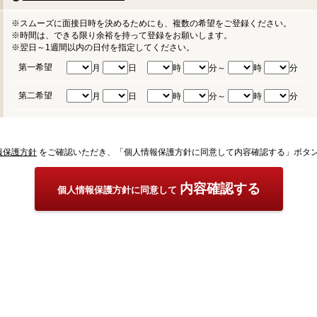
※スムーズに面接日時を決めるためにも、複数の希望をご登録ください。
※時間は、できる限り余裕を持って登録をお願いします。
※翌日～1週間以内の日付を指定してください。
第一希望
月
日
時
分～
時
分
第二希望
月
日
時
分～
時
分
報保護方針
をご確認いただき、「個人情報保護方針に同意して内容確認する」ボタ
内容確認する
個人情報保護方針に同意して