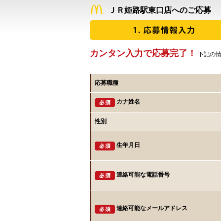
ＪＲ姫路駅東口店へのご応募
カンタン入力で応募完了！
下記の情
応募職種
カナ姓名
性別
生年月日
連絡可能な電話番号
連絡可能なメールアドレス