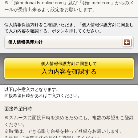
※「@mcdonalds-online.com」及び「@jp.mcd.com」からのメ
ールが受信出来るよう設定をお願いします。
個人情報保護方針をご確認いただき、「個人情報保護方針に同意し
て入力内容を確認する」ボタンを押してください。
個人情報保護方針
個人情報保護方針
個人情報保護方針に同意して
入力内容を確認する
以下は任意入力となります。
面接希望日時があればご入力ください。
Mail
crc@mcdonalds-online.com
面接希望日時
Tel
0570-55-0314
※スムーズに面接日時を決めるためにも、複数の希望をご登録
ください。
※時間は、できる限り余裕を持って登録をお願いします。
※翌日～1週間以内の日付を指定してください。