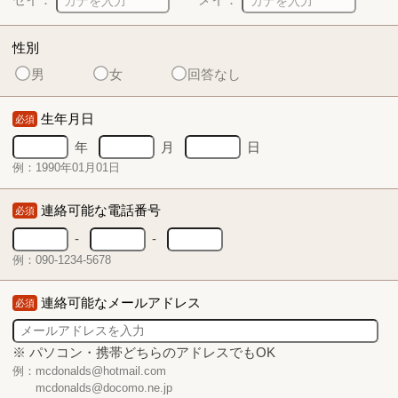
性別
男
女
回答なし
生年月日
必須
年
月
日
例：1990年01月01日
連絡可能な電話番号
必須
-
-
例：090-1234-5678
連絡可能なメールアドレス
必須
※ パソコン・携帯どちらのアドレスでもOK
例：mcdonalds@hotmail.com
mcdonalds@docomo.ne.jp